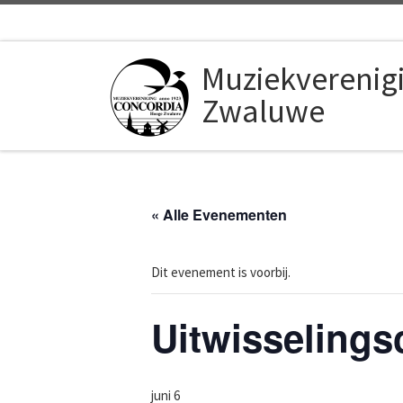
Ga naar inhoud
Muziekverenig
Zwaluwe
« Alle Evenementen
Dit evenement is voorbij.
Uitwisselings
juni 6