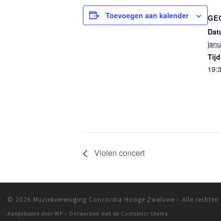
Toevoegen aan kalender
GE
Dat
janu
Tijd
19:3
Violen concert
© 2026
Muziekvereniging Concordia Hooge Zwaluwe
– Alle rechte
Aangeboden door
WP
– Ontworpen met de
Customizr thema