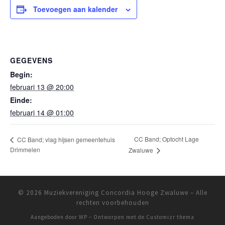
Toevoegen aan kalender
GEGEVENS
Begin:
februari 13 @ 20:00
Einde:
februari 14 @ 01:00
CC Band; Optocht Lage
CC Band; vlag hijsen gemeentehuis
Drimmelen
Zwaluwe
© 2026
Muziekvereniging Concordia Hooge Zwaluwe
– Alle
rechten voorbehouden
Aangeboden door
WP
– Ontworpen met de
Customizr thema