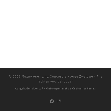
© 2026
Muziekvereniging Concordia Hooge Zwaluwe
– Alle
rechten voorbehouden
Aangeboden door
WP
– Ontworpen met de
Customizr thema